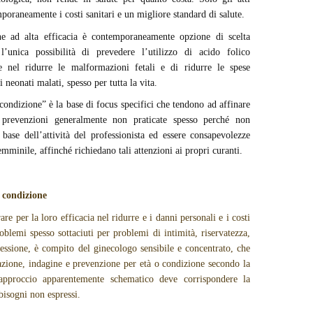
poraneamente i costi sanitari e un migliore standard di salute.
one ad alta efficacia è contemporaneamente opzione di scelta
’unica possibilità di prevedere l’utilizzo di acido folico
le nel ridurre le malformazioni fetali e di ridurre le spese
i neonati malati, spesso per tutta la vita.
 condizione” è la base di focus specifici che tendono ad affinare
o prevenzioni generalmente non praticate spesso perché non
base dell’attività del professionista ed essere consapevolezze
mminile, affinché richiedano tali attenzioni ai propri curanti.
o condizione
re per la loro efficacia nel ridurre e i danni personali e i costi
oblemi spesso sottaciuti per problemi di intimità, riservatezza,
essione, è compito del ginecologo sensibile e concentrato, che
azione, indagine e prevenzione per età o condizione secondo la
approccio apparentemente schematico deve corrispondere la
 bisogni non espressi.