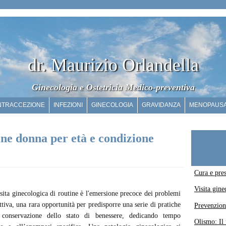
dr. Maurizio Orlandella
Ginecologia e Ostetricia Medico-preventiva
NTRACCEZIONE
INFEZIONI
GINECOLOGIA
GRAVIDANZA
MENOPAUS
ne donna per età e condizione
Cura e pres
Visita gin
isita ginecologica di routine è l'emersione precoce dei problemi
ttiva, una rara opportunità per predisporre una serie di pratiche
Prevenzion
 conservazione dello stato di benessere, dedicando tempo
Olismo: Il 