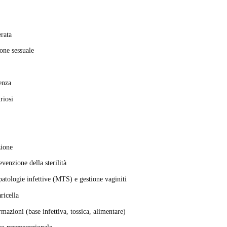
erata
ione sessuale
enza
riosi
zione
revenzione della sterilità
patologie infettive (MTS) e gestione vaginiti
ricella
mazioni (base infettiva, tossica, alimentare)