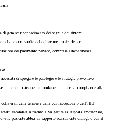
inaria
za di genere: riconoscimento dei segni e dei sintomi
o pelvico con: studio del dolore mestruale, dispareunia
isfunzioni del pavimento pelvico, compresa l'incontinenza
ato
necessità di spiegare le patologie e le strategie preventive
rve la terapia (strumento fondamentale per la compliance alla
ti collaterali delle terapie e della contraccezione o dell’HRT
effetti secondari a rischio e va gestita la risposta emozionale,
dove la paziente abbia un rapporto scarsamente dialogato con il