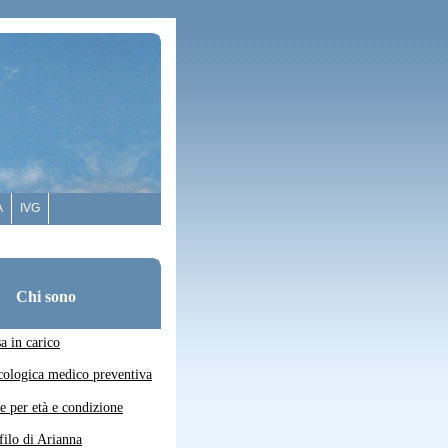
A
IVG
Chi sono
a in carico
ecologica medico preventiva
e per età e condizione
filo di Arianna