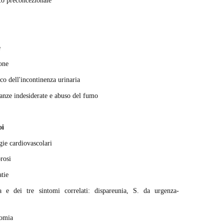
co preconcezionale
e
one
co dell'incontinenza urinaria
danze indesiderate e abuso del fumo
oi
gie cardiovascolari
rosi
atie
ia e dei tre sintomi correlati: dispareunia, S. da urgenza-
tomia