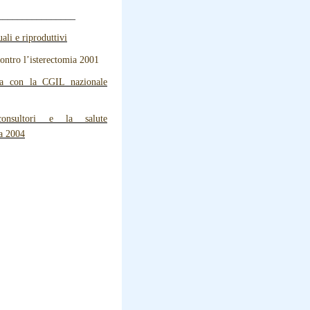
________________
uali e riproduttivi
contro l’isterectomia 2001
ra con la CGIL nazionale
nsultori e la salute
va 2004