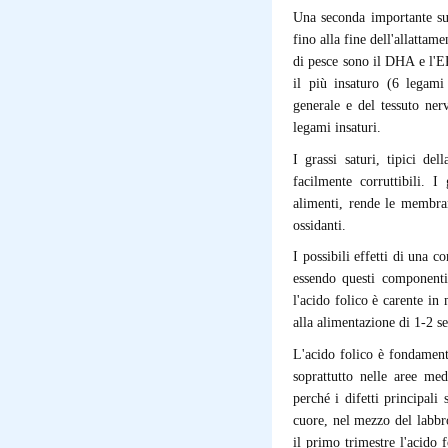
Una seconda importante su
fino alla fine dell'allattame
di pesce sono il DHA e l'E
il più insaturo (6 legami
generale e del tessuto ne
legami insaturi.
I grassi saturi, tipici de
facilmente corruttibili. I 
alimenti, rende le membrane 
ossidanti.
I possibili effetti di una 
essendo questi componenti
l'acido folico è carente i
alla alimentazione di 1-2 se
L'acido folico è fondament
soprattutto nelle aree me
perché i difetti principali
cuore, nel mezzo del labbr
il primo trimestre l'acido