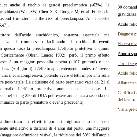
iduce anche il rischio di gestosi preeclamptica (-63%), la
30 domande
a gravidanza (Wen SW, Chen X-K, Rodger M, et al. Folic acid
gravidanza
second trimester and the risk of preeclampsia. Am J Obstet
Acido foli
.e7).
Diagnosi p
re dell'acido arachidonico, sostanza essenziale ma
nnalza il trombossano facilitando il rischio di eventi
Nausea e v
 questo caso la preeclampsia. L'effetto protettivo è quindi
Aborto spo
o. Storicamente (Olsen, Lancet 1992), però, il primo effetto
i pesce è un maggior peso alla nascita (+107 grammi) e una
Tiroide e 
idanza (+ 4 giorni). L'effetto apparentemente modesto è invece
Acido foli
 una media complessiva, potendo avere effetti importanti sulla
re post-natale. La riduzione del parto prematuro varia dal 21 al
Allattamen
ournal). L'effetto protettivo aumenta con la dose. La
Certificati
(per me) di mg 250 di DHA può essere aumentata a seconda dei
del lavoro
e (minacce di parto prematuro o eventi precedenti).
Visita pre-
_______________________________________
à dimostrato altri effetti importanti: miglioramento di uno dei
iente intellettivo a distanza di 4 anni dal parto, una maggiore
 (maggiore definizione visiva), la riduzione del 50% dell'atopia