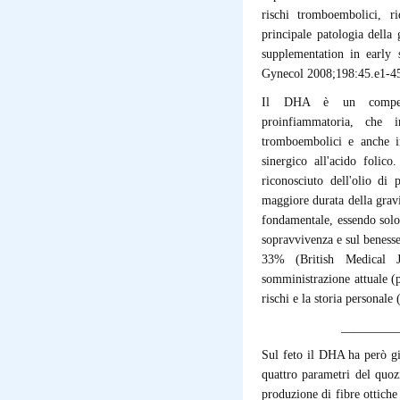
rischi tromboembolici, r
principale patologia dell
supplementation in early 
Gynecol 2008;198:45.e1-45
Il DHA è un competito
proinfiammatoria, che i
tromboembolici e anche in
sinergico all'acido folic
riconosciuto dell'olio d
maggiore durata della grav
fondamentale, essendo solo
sopravvivenza e sul benesse
33% (British Medical J
somministrazione attuale 
rischi e la storia personal
_________
Sul feto il DHA ha però gi
quattro parametri del quoz
produzione di fibre ottiche