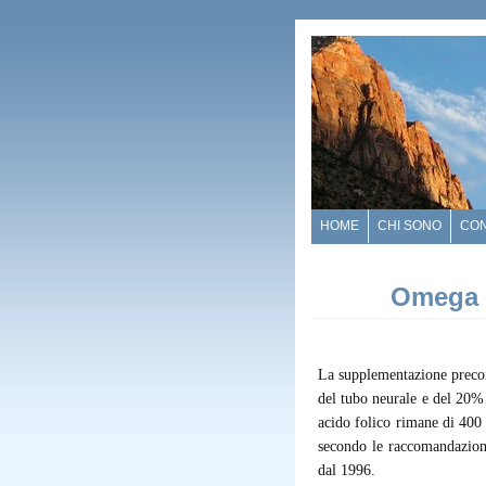
HOME
CHI SONO
CO
Omega 3
La supplementazione precon
del tubo neurale e del 20% 
acido folico rimane di 400 
secondo le raccomandazioni
dal 1996.