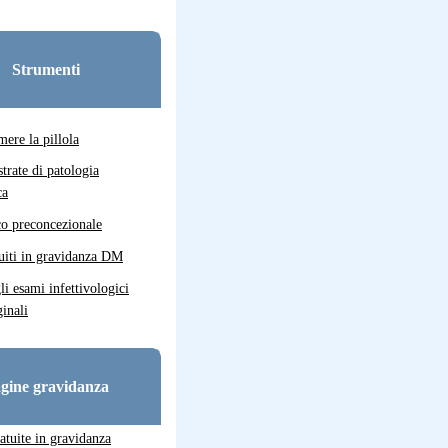
Strumenti
ere la pillola
strate di patologia
ca
co preconcezionale
uiti in gravidanza DM
gli esami infettivologici
inali
gine gravidanza
atuite in gravidanza