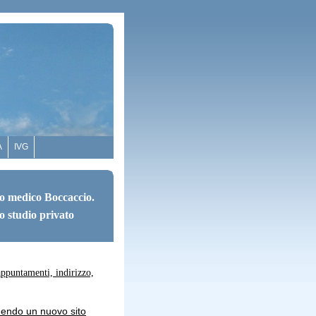
A
IVG
o medico Boccaccio.
o studio privato
appuntamenti, indirizzo,
uendo un nuovo sito