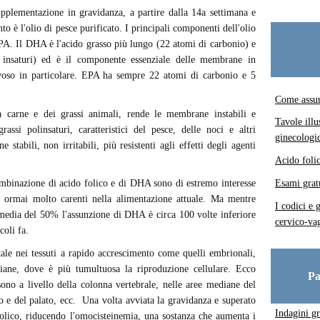
pplementazione in gravidanza, a partire dalla 14a settimana e
nto è l'olio di pesce purificato. I principali componenti dell'olio
PA. Il DHA è l'acido grasso più lungo (22 atomi di carbonio) e
 insaturi) ed è il componente essenziale delle membrane in
rvoso in particolare. EPA ha sempre 22 atomi di carbonio e 5
Come assum
lla carne e dei grassi animali, rende le membrane instabili e
Tavole illu
grassi polinsaturi, caratteristici del pesce, delle noci e altri
ginecologi
stabili, non irritabili, più resistenti agli effetti degli agenti
Acido foli
Esami grat
combinazione di acido folico e di DHA sono di estremo interesse
 ormai molto carenti nella alimentazione attuale. Ma mentre
I codici e 
n media del 50% l'assunzione di DHA è circa 100 volte inferiore
cervico-vag
coli fa.
ale nei tessuti a rapido accrescimento come quelli embrionali,
diane, dove è più tumultuosa la riproduzione cellulare. Ecco
Pa
 sono a livello della colonna vertebrale, nelle aree mediane del
o e del palato, ecc. Una volta avviata la gravidanza e superato
Indagini gr
 folico, riducendo l'omocisteinemia, una sostanza che aumenta i