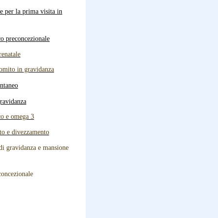
 per la prima visita in
co preconcezionale
renatale
omito in gravidanza
ntaneo
gravidanza
co e omega 3
to e divezzamento
 di gravidanza e mansione
concezionale