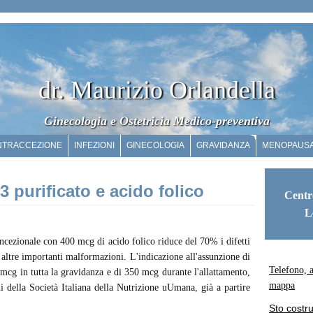
dr. Maurizio Orlandella
Ginecologia e Ostetricia Medico-preventiva
NTRACCEZIONE
INFEZIONI
GINECOLOGIA
GRAVIDANZA
MENOPAUS
 purificato e acido folico
Centr
L
cezionale con 400 mcg di acido folico riduce del 70% i difetti
altre importanti malformazioni. L'indicazione all'assunzione di
Telefono, 
mcg in tutta la gravidanza e di 350 mcg durante l'allattamento,
mappa
 della Società Italiana della Nutrizione uUmana, già a partire
Sto costr