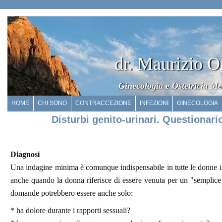
dr. Maurizio O
Ginecologia e Ostetricia Me
HOME
CHI SONO
CONTRACCEZIONE
INFEZIONI
GINECOLOGIA
Disturbi genito-urinari. Questionari
Diagnosi
Una indagine minima è comunque indispensabile in tutte le donne 
anche quando la donna riferisce di essere venuta per un "semplice 
domande potrebbero essere anche solo:
* ha dolore durante i rapporti sessuali?