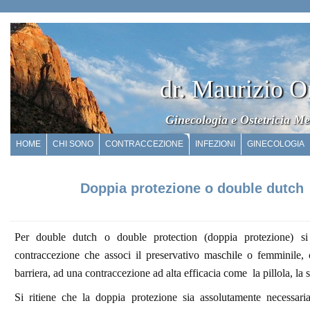
dr. Maurizio O
Ginecologia e Ostetricia Me
HOME
CHI SONO
CONTRACCEZIONE
INFEZIONI
GINECOLOGIA
Doppia protezione o double dutch
Per double dutch o double protection (doppia protezione) si
contraccezione che associ il preservativo maschile o femminile
barriera, ad una contraccezione ad alta efficacia come la pillola, la s
Si ritiene che la doppia protezione sia assolutamente necessari